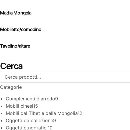
Madia Mongola
Mobiletto/comodino
Tavolino/altare
Cerca
Categorie
Complementi d'arredo
9
Mobili cinesi
15
Mobili dal Tibet e dalla Mongolia
12
Oggetti da collezione
9
Oggetti etnografici
10