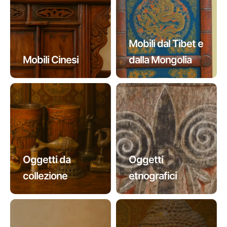
Mobili dal Tibet e
Mobili Cinesi
dalla Mongolia
Oggetti da
Oggetti
collezione
etnografici