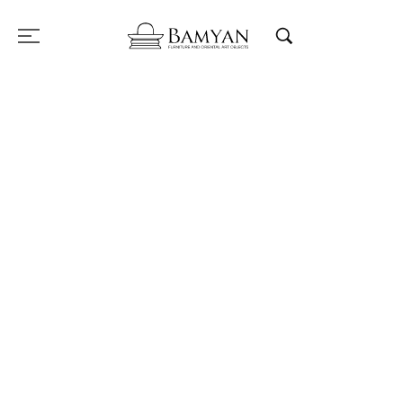
Porta l’Arte
Orientale nei tuoi
spazi
Scopri mobili e oggetti d’arredo autentici,
selezionati con cura per fondere eleganza,
spiritualità e storia. Ogni pezzo è unico e
racconta una cultura senza tempo.