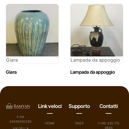
Giara
Lampada da appoggio
Giara
Lampada da appoggio
Link veloci
Supporto
Contatti
P.IVA
04569430285
HOME
FAQ’S
(+39) 335 710
3693
VIA DELLA