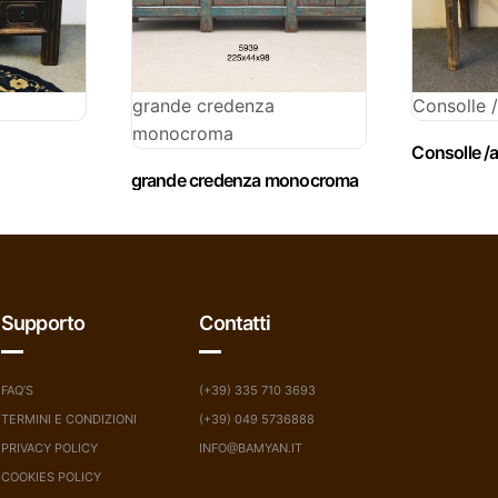
grande credenza
Consolle /
monocroma
Consolle /a
grande credenza monocroma
Supporto
Contatti
FAQ’S
(+39) 335 710 3693
TERMINI E CONDIZIONI
(+39) 049 5736888
PRIVACY POLICY
INFO@BAMYAN.IT
COOKIES POLICY