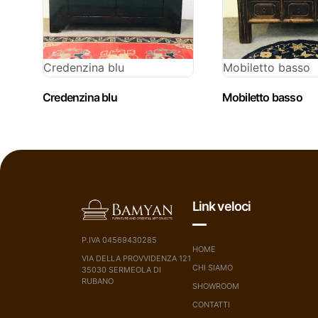
Credenzina blu
Mobiletto basso
Credenzina blu
Mobiletto basso
Link veloci
P.IVA 04569430285
HOME
VIA DELLA PROVVIDENZA 121
CHI SIAMO
35030 SERMEOLA DI
RUBANO
SHOWROOM
CONTATTI